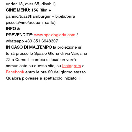
under 18, over 65, disabili)
CINE MENÚ:
 15€ (film + 
panino/toast/hamburger + bibita/birra 
piccola/vino/acqua + caffè)
INFO & 
PREVENDITE:
www.spaziogloria.com
 / 
whatsapp +39 351 6948307
IN CASO DI MALTEMPO
 la proiezione si 
terrà presso lo Spazio Gloria di via Varesina 
72 a Como. Il cambio di location verrà 
comunicato su questo sito, su 
Instagram
 e 
Facebook
 entro le ore 20 del giorno stesso.
Qualora piovesse a spettacolo iniziato, il 
biglietto di ingresso acquistato sarà 
valido per qualsiasi altra proiezione di 
35mm Sotto il Cielo.
Il programma della seconda parte verrà 
svelato intorno alla metà di luglio