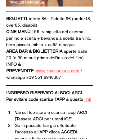
BIGLIETTI: 
intero 8€ - Ridotto 6€ (under18, 
over65, disabili)
CINE MENÙ 
15€ -> biglietto del cinema + 
panino a scelta + bevanda a scelta tra vino, 
birra piccola, bibita + caffè o acqua
AREA BAR & BIGLIETTERIA
 aperte dalle 
20 (o 30 minuti prima dell'inizio del film)
INFO & 
PREVENDITE:
www.spaziogloria.com
 / 
whatsapp +39 351 6948307
INGRESSO RISERVATO AI SOCI ARCI
Per evitare code scarica l'APP a questo 
link
Vai sul tuo store e scarica l’app ARCI 
[Tessera ARCI per utenti iOS].
Se in passato hai già effettuato 
l’accesso all’APP clicca ACCEDI, 
inserisci le tue credenziali e clicca su 