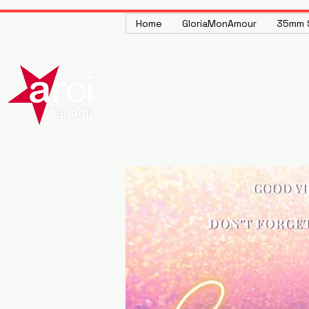
Home
GloriaMonAmour
35mm S