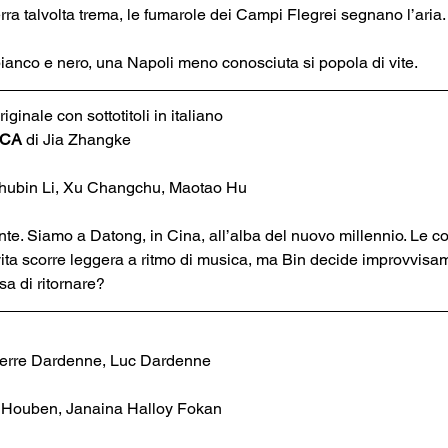
 terra talvolta trema, le fumarole dei Campi Flegrei segnano l’aria. 
bianco e nero, una Napoli meno conosciuta si popola di vite.
ginale con sottotitoli in italiano
CA 
di Jia Zhangke
Zhubin Li, Xu Changchu, Maotao Hu
te. Siamo a Datong, in Cina, all’alba del nuovo millennio. Le co
ta scorre leggera a ritmo di musica, ma Bin decide improvvisame
sa di ritornare?
ierre Dardenne, Luc Dardenne
a Houben, Janaina Halloy Fokan