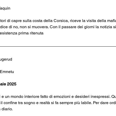
Taquin
ori di capre sulla costa della Corsica, riceve la visita della mafia
ice di no, non si muovera. Con il passare dei giorni la notizia si d
esistenza prima ritenuta
ugerud
 Emnetu
nale 2025
 e un mondo interiore fatto di emozioni e desideri inespressi. Q
l confine tra sogno e realtà si fa sempre più labile. Per dare ord
 diario.