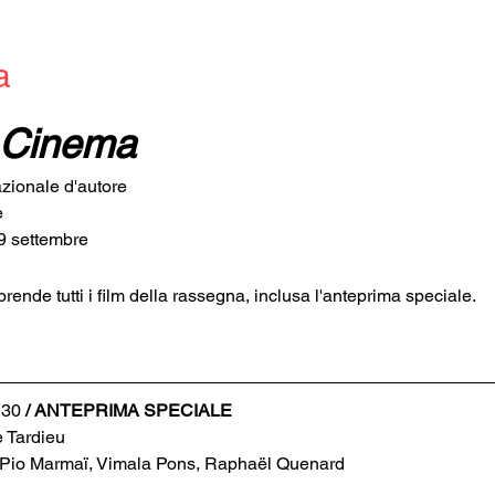
a
l Cinema
zionale d'autore
e
9 settembre
rende tutti i film della rassegna, inclusa l'anteprima speciale.
:30
 / ANTEPRIMA SPECIALE
e Tardieu
, Pio Marmaï, Vimala Pons, Raphaël Quenard