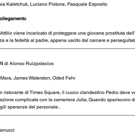
a Kaletchuk, Luciano Pistone, Pasquale Esposito
n collegamento
Attilio viene incaricato di proteggere una giovane prostituta del
za e la fedeltà al padre, appena uscito dal carcere e perseguitato
N 
di Alonso Ruizpalacios
 Mara, James Waterston, Oded Fehr
un ristorante di Times Square, il cuoco clandestino Pedro deve v
lazione complicata con la cameriera Julia. Quando spariscono dei
gili speranze del personale..
arrucci