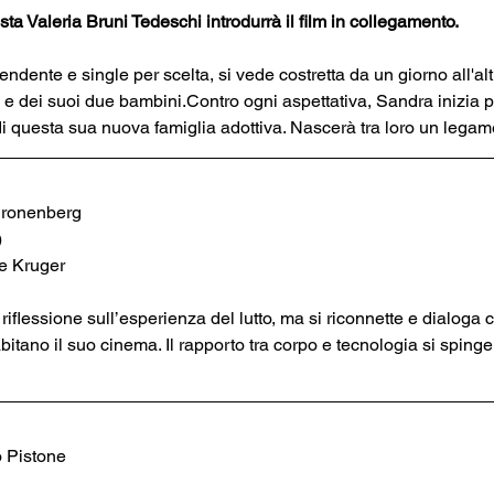
ista Valeria Bruni Tedeschi introdurrà il film in collegamento.
ente e single per scelta, si vede costretta da un giorno all'altr
, e dei suoi due bambini.Contro ogni aspettativa, Sandra inizia p
di questa sua nuova famiglia adottiva. Nascerà tra loro un legam
Cronenberg
)
e Kruger
lessione sull’esperienza del lutto, ma si riconnette e dialoga co
ano il suo cinema. Il rapporto tra corpo e tecnologia si spinge ol
o Pistone