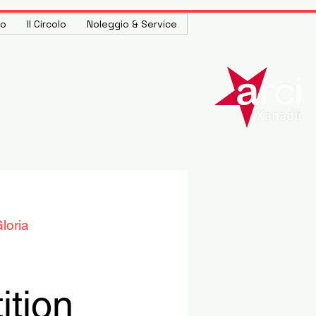
to
Il Circolo
Noleggio & Service
loria
tion