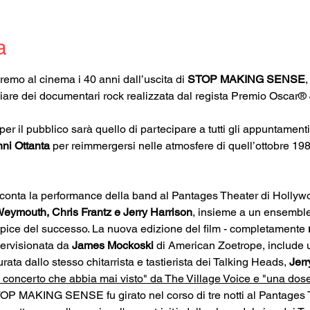
a
remo al cinema i 40 anni dall’uscita di 
STOP MAKING SENSE
,
miliare dei documentari rock realizzata dal regista Premio Oscar® 
 per il pubblico sarà quello di partecipare a tutti gli appuntament
nni Ottanta
 per reimmergersi nelle atmosfere di quell’ottobre 1984 
cconta la performance della band al Pantages Theater di Hollyw
eymouth, Chris Frantz e Jerry Harrison
, insieme a un ensemble 
’apice del successo. La nuova edizione del film - completamente 
ervisionata da 
James Mockoski
 di American Zoetrope, include 
urata dallo stesso chitarrista e tastierista dei Talking Heads, 
Jerr
m concerto che abbia mai visto" da The Village Voice e "una dose di
TOP MAKING SENSE fu girato nel corso di tre notti al Pantages 