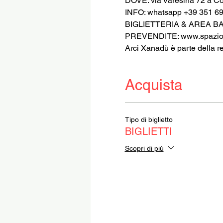
DOVE: via Varesina 72 a C
INFO: whatsapp +39 351 6
BIGLIETTERIA & AREA BAR 
PREVENDITE: www.spaziog
Arci Xanadù è parte della r
Acquista
Tipo di biglietto
BIGLIETTI
Scopri di più