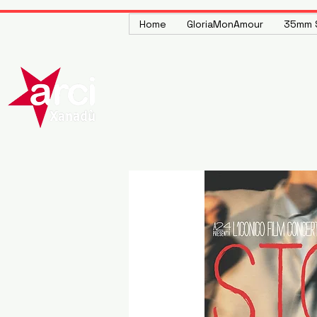
Home
GloriaMonAmour
35mm S