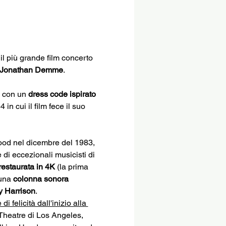
 il più grande film concerto 
Jonathan Demme
.
i con un 
dress code ispirato 
in cui il film fece il suo 
ood nel dicembre del 1983, 
di eccezionali musicisti di 
restaurata in 4K
 (la prima 
una 
colonna sonora 
y Harrison
.
 felicità dall'inizio alla 
Theatre di Los Angeles, 