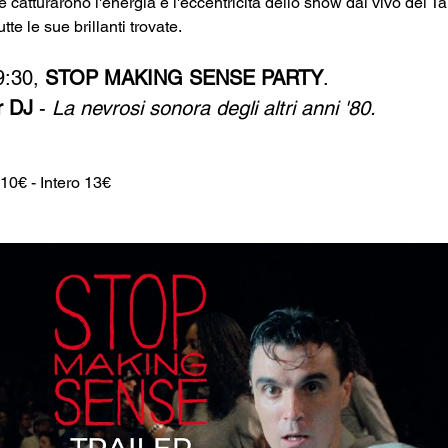
atturarono l'energia e l'eccentricità dello show dal vivo dei T
te le sue brillanti trovate.
9:30, 
STOP MAKING SENSE PARTY
. 
r DJ
 - 
La nevrosi sonora degli altri anni '80.
10€ - Intero 13€ 