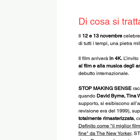
Di cosa si tratt
Il 
12 e 13 novembre 
celebre
di tutti i tempi, una pietra 
Il film arriverà 
in 4K.
L’invito
al film e alla musica degli a
debutto internazionale.
STOP MAKING SENSE
 ra
quando 
David Byrne, Tina W
supporto, si esibiscono all
revisione era del 1999), sup
totalmente rimasterizzata
, c
Definito come "il miglior fil
fine" da The New Yorker
, S