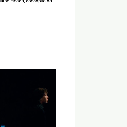
alking Heads, concepito ed 