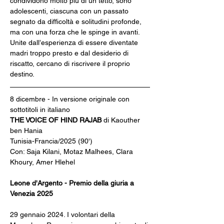
condividono molto più di un tetto, sono 
adolescenti, ciascuna con un passato 
segnato da difficoltà e solitudini profonde, 
ma con una forza che le spinge in avanti. 
Unite dall’esperienza di essere diventate 
madri troppo presto e dal desiderio di 
riscatto, cercano di riscrivere il proprio 
destino.
8 dicembre - In versione originale con 
sottotitoli in italiano
THE VOICE OF HIND RAJAB 
di Kaouther 
ben Hania
Tunisia-Francia/2025 (90')
Con: Saja Kilani, Motaz Malhees, Clara 
Khoury, Amer Hlehel
Leone d'Argento - Premio della giuria a 
Venezia 2025
29 gennaio 2024. I volontari della 