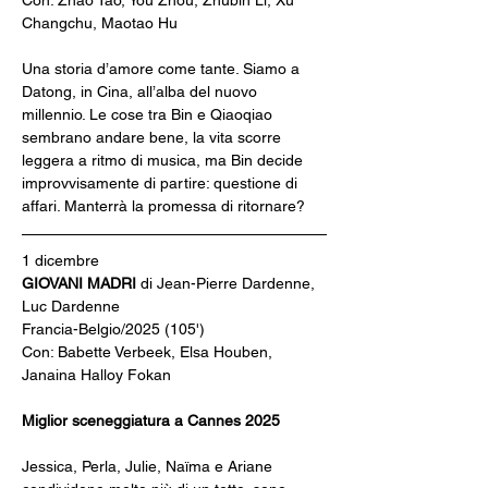
Con: Zhao Tao, You Zhou, Zhubin Li, Xu 
Changchu, Maotao Hu
Una storia d’amore come tante. Siamo a 
Datong, in Cina, all’alba del nuovo 
millennio. Le cose tra Bin e Qiaoqiao 
sembrano andare bene, la vita scorre 
leggera a ritmo di musica, ma Bin decide 
improvvisamente di partire: questione di 
affari. Manterrà la promessa di ritornare?
1 dicembre
GIOVANI MADRI 
di Jean-Pierre Dardenne, 
Luc Dardenne
Francia-Belgio/2025 (105')
Con: Babette Verbeek, Elsa Houben, 
Janaina Halloy Fokan
Miglior sceneggiatura a Cannes 2025
Jessica, Perla, Julie, Naïma e Ariane 