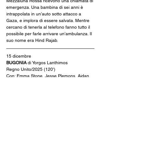
Mezzaluna Rossa ricevono una chiamata di 
emergenza. Una bambina di sei anni è 
intrappolata in un’auto sotto attacco a 
Gaza, e implora di essere salvata. Mentre 
cercano di tenerla al telefono fanno tutto il 
possibile per farle arrivare un’ambulanza. Il 
suo nome era Hind Rajab.
15 dicembre
BUGONIA 
di Yorgos Lanthimos
Regno Unito/2025 (120')
Con: Emma Stone, Jesse Plemons, Aidan 
Delbis
Due giovani con l’ossessione dei complotti 
rapiscono la potente amministratrice 
delegata di una grande azienda, convinti 
che sia un’aliena intenzionata a distruggere 
il pianeta Terra.
22 dicembre - In versione originale con 