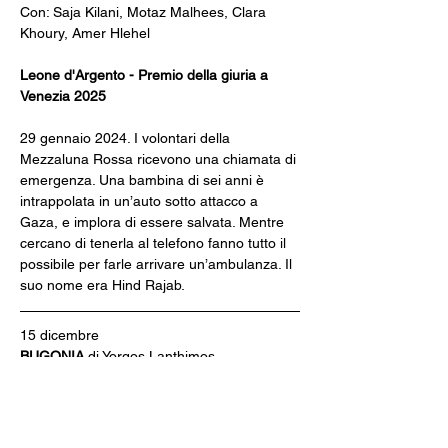
Con: Saja Kilani, Motaz Malhees, Clara 
Khoury, Amer Hlehel
Leone d'Argento - Premio della giuria a 
Venezia 2025
29 gennaio 2024. I volontari della 
Mezzaluna Rossa ricevono una chiamata di 
emergenza. Una bambina di sei anni è 
intrappolata in un’auto sotto attacco a 
Gaza, e implora di essere salvata. Mentre 
cercano di tenerla al telefono fanno tutto il 
possibile per farle arrivare un’ambulanza. Il 
suo nome era Hind Rajab.
15 dicembre
BUGONIA 
di Yorgos Lanthimos
Regno Unito/2025 (120')
Con: Emma Stone, Jesse Plemons, Aidan 
Delbis