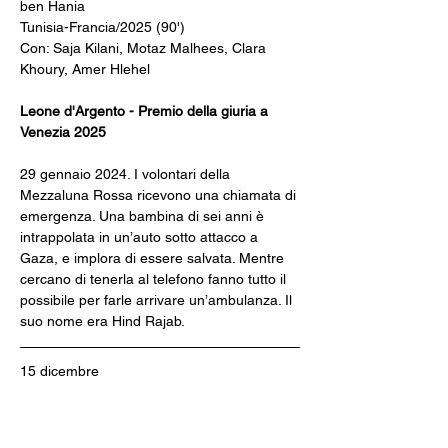
ben Hania
Tunisia-Francia/2025 (90')
Con: Saja Kilani, Motaz Malhees, Clara 
Khoury, Amer Hlehel
Leone d'Argento - Premio della giuria a 
Venezia 2025
29 gennaio 2024. I volontari della 
Mezzaluna Rossa ricevono una chiamata di 
emergenza. Una bambina di sei anni è 
intrappolata in un’auto sotto attacco a 
Gaza, e implora di essere salvata. Mentre 
cercano di tenerla al telefono fanno tutto il 
possibile per farle arrivare un’ambulanza. Il 
suo nome era Hind Rajab.
15 dicembre
BUGONIA 
di Yorgos Lanthimos
Regno Unito/2025 (120')
Con: Emma Stone, Jesse Plemons, Aidan 