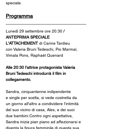
speciale.
Programma
Lunedì 29 settembre ore 20:30
 / 
ANTEPRIMA SPECIALE
L'ATTACHEMENT 
di Carine Tardieu
con Valeria Bruni Tedeschi, Pio Marmaï, 
Vimala Pons, Raphaël Quenard
Alle 20:30 l'attrice protagonista Valeria 
Bruni Tedeschi introdurrà il film in 
collegamento.
Sandra, cinquantenne indipendente 
e single per scelta, si vede costretta da 
un giorno all'altro a condividere l'intimità 
del suo vicino di casa, Alex, e dei suoi 
due bambini.Contro ogni aspettativa, 
Sandra inizia pian piano ad affezionarsi e 
diventa la figura femminile di questa sua 