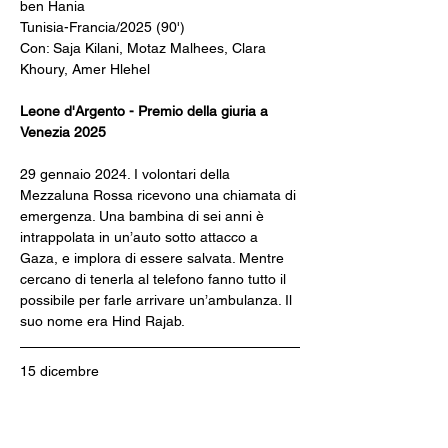
ben Hania
Tunisia-Francia/2025 (90')
Con: Saja Kilani, Motaz Malhees, Clara 
Khoury, Amer Hlehel
Leone d'Argento - Premio della giuria a 
Venezia 2025
29 gennaio 2024. I volontari della 
Mezzaluna Rossa ricevono una chiamata di 
emergenza. Una bambina di sei anni è 
intrappolata in un’auto sotto attacco a 
Gaza, e implora di essere salvata. Mentre 
cercano di tenerla al telefono fanno tutto il 
possibile per farle arrivare un’ambulanza. Il 
suo nome era Hind Rajab.
15 dicembre
BUGONIA 
di Yorgos Lanthimos
Regno Unito/2025 (120')
Con: Emma Stone, Jesse Plemons, Aidan 