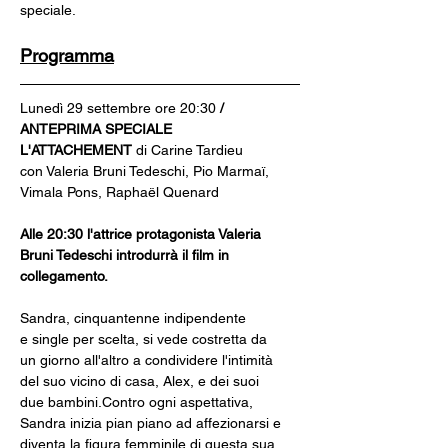
speciale.
Programma
Lunedì 29 settembre ore 20:30
 / 
ANTEPRIMA SPECIALE
L'ATTACHEMENT 
di Carine Tardieu
con Valeria Bruni Tedeschi, Pio Marmaï, 
Vimala Pons, Raphaël Quenard
Alle 20:30 l'attrice protagonista Valeria 
Bruni Tedeschi introdurrà il film in 
collegamento.
Sandra, cinquantenne indipendente 
e single per scelta, si vede costretta da 
un giorno all'altro a condividere l'intimità 
del suo vicino di casa, Alex, e dei suoi 
due bambini.Contro ogni aspettativa, 
Sandra inizia pian piano ad affezionarsi e 
diventa la figura femminile di questa sua 