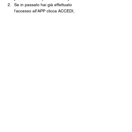
Se in passato hai già effettuato 
l’accesso all’APP clicca ACCEDI, 
inserisci le tue credenziali e clicca su 
NUOVA TESSERA.
Se non ti sei mai registrato clicca 
REGISTRATI e poi ISCRIVITI ORA.
Segui tutti i passaggi della Pre-
Iscrizione e nel momento in cui dovrai 
scegliere il Circolo dove ritirare la 
tessera scegli CIRCOLO ARCI 
XANADÙ.
Finisci tutte le operazioni e poi non 
dovrai fare altro che venire in cassa, 
pagare e ritirare la tua tessera 
cartacea.
Una volta che avrai la tua tessera in 
mano, tramite l’app inquadra il 
QRCODE e, come per magia, non 
potrai mai più perdere la tua tessera.
Costo della Tessera ARCI · 10€