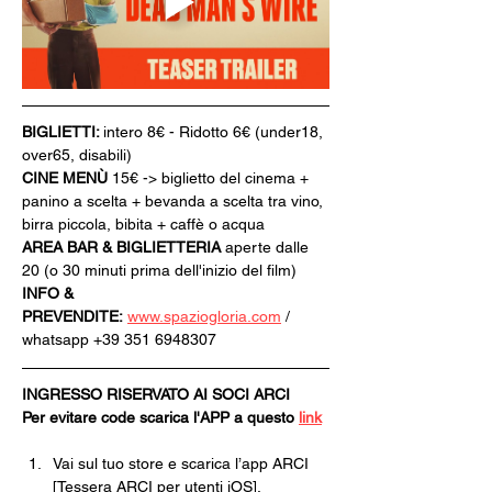
BIGLIETTI: 
intero 8€ - Ridotto 6€ (under18, 
over65, disabili)
CINE MENÙ 
15€ -> biglietto del cinema + 
panino a scelta + bevanda a scelta tra vino, 
birra piccola, bibita + caffè o acqua
AREA BAR & BIGLIETTERIA
 aperte dalle 
20 (o 30 minuti prima dell'inizio del film)
INFO & 
PREVENDITE:
www.spaziogloria.com
 / 
whatsapp +39 351 6948307
INGRESSO RISERVATO AI SOCI ARCI
Per evitare code scarica l'APP a questo 
link
Vai sul tuo store e scarica l’app ARCI 
[Tessera ARCI per utenti iOS].