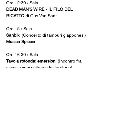
Ore 12:30 / Sala
DEAD MAN'S WIRE - IL FILO DEL 
RICATTO
 di Gus Van Sant
Ore 15 / Sala 
Sanbiki 
(Concerto di tamburi giapponesi) 
Musica Spiccia 
Ore 16.30 / Sala   
Tavola rotonda: emersioni 
(Incontro fra 
associazioni culturali del territorio)
Dalle 18.00 / Atrio 
Tommaso Imperiali & Daketo 
Luca Sassi & Laura Matarazzo 
Dalle 20.30 / Sala 
Sine Die 
Fancool 
7 grani 
Alfredo Scogna, Roberto Quadroni, Lele 