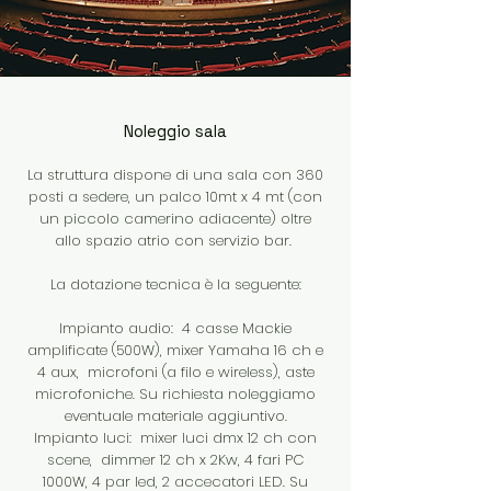
Noleggio sala
La struttura dispone di una sala con 360
posti a sedere, un palco 10mt x 4 mt (con
un piccolo camerino adiacente) oltre
allo spazio atrio con servizio bar.
La dotazione tecnica è la seguente:
Impianto audio: 4 casse Mackie
amplificate (500W), mixer Yamaha 16 ch e
4 aux, microfoni (a filo e wireless), aste
microfoniche. Su richiesta noleggiamo
eventuale materiale aggiuntivo.
Impianto luci: mixer luci dmx 12 ch con
scene, dimmer 12 ch x 2Kw, 4 fari PC
1000W, 4 par led, 2 accecatori LED. Su