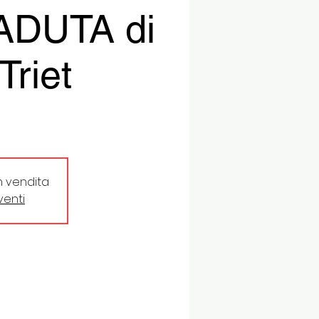
ADUTA di
Triet
in vendita
eventi