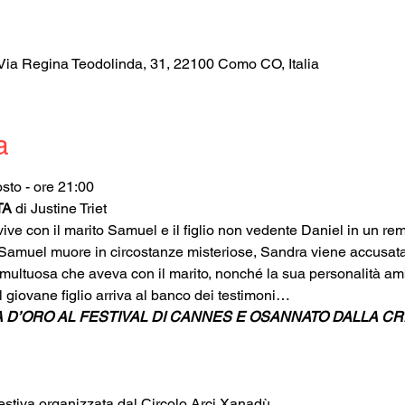
Via Regina Teodolinda, 31, 22100 Como CO, Italia
a
sto - ore 21:00
TA
 di Justine Triet 
vive con il marito Samuel e il figlio non vedente Daniel in un re
 Samuel muore in circostanze misteriose, Sandra viene accusata 
umultuosa che aveva con il marito, nonché la sua personalità am
giovane figlio arriva al banco dei testimoni…
 D’ORO AL FESTIVAL DI CANNES E OSANNATO DALLA CR
stiva organizzata dal Circolo Arci Xanadù