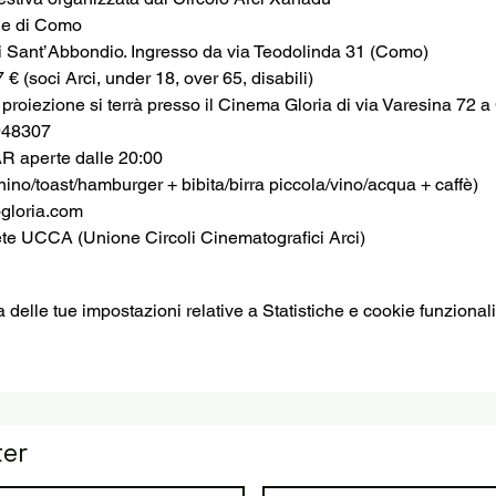
ne di Como
i Sant’Abbondio. Ingresso da via Teodolinda 31 (Como)
 € (soci Arci, under 18, over 65, disabili)
iezione si terrà presso il Cinema Gloria di via Varesina 72 
948307
aperte dalle 20:00
no/toast/hamburger + bibita/birra piccola/vino/acqua + caffè)
loria.com
ete UCCA (Unione Circoli Cinematografici Arci)
elle tue impostazioni relative a Statistiche e cookie funzionali
ter