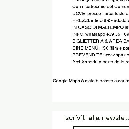
Con il patrocinio del Comu
DOVE: presso l’area feste d
PREZZI: intero 8 € - ridotto 7
IN CASO DI MALTEMPO la pro
INFO: whatsapp +39 351 6
BIGLIETTERIA & AREA BAR 
CINE MENÚ: 15€ (film + pani
PREVENDITE: www.spaziog
Arci Xanadù è parte della r
Google Maps è stato bloccato a causa d
Iscriviti alla newslet