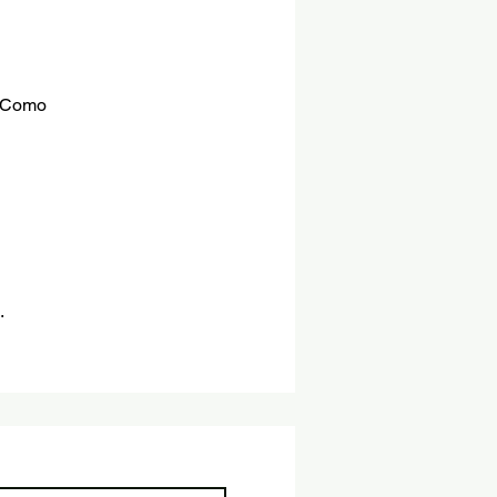
a Como
.