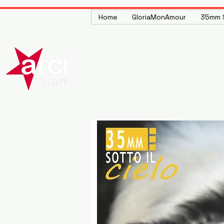
Home
GloriaMonAmour
35mm S