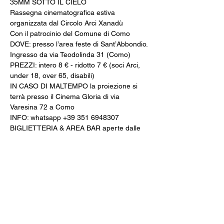
35MM SOTTO IL CIELO
Rassegna cinematografica estiva 
organizzata dal Circolo Arci Xanadù
Con il patrocinio del Comune di Como
DOVE: presso l’area feste di Sant’Abbondio. 
Ingresso da via Teodolinda 31 (Como)
PREZZI: intero 8 € - ridotto 7 € (soci Arci, 
under 18, over 65, disabili)
IN CASO DI MALTEMPO la proiezione si 
terrà presso il Cinema Gloria di via 
Varesina 72 a Como
INFO: whatsapp +39 351 6948307
BIGLIETTERIA & AREA BAR aperte dalle 
20:00
CINE MENÚ: 15€ (film + 
panino/toast/hamburger + bibita/birra 
piccola/vino/acqua + caffè)
PREVENDITE: www.spaziogloria.com
Arci Xanadù è parte della rete UCCA 
(Unione Circoli Cinematografici Arci)