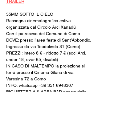
TRAILER
--------------------
35MM SOTTO IL CIELO
Rassegna cinematografica estiva 
organizzata dal Circolo Arci Xanadù
Con il patrocinio del Comune di Como
DOVE: presso l’area feste di Sant’Abbondio. 
Ingresso da via Teodolinda 31 (Como)
PREZZI: intero 8 € - ridotto 7 € (soci Arci, 
under 18, over 65, disabili)
IN CASO DI MALTEMPO la proiezione si 
terrà presso il Cinema Gloria di via 
Varesina 72 a Como
INFO: whatsapp +39 351 6948307
BIGLIETTERIA & AREA BAR aperte dalle 
20:00
CINE MENÚ: 15€ (film + 
panino/toast/hamburger + bibita/birra 
piccola/vino/acqua + caffè)
PREVENDITE: 
www.spaziogloria.com
Arci Xanadù è parte della rete UCCA 
(Unione Circoli Cinematografici Arci)