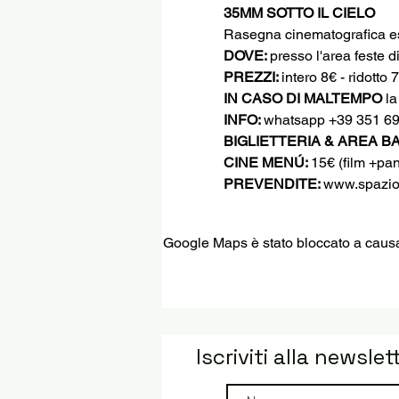
35MM SOTTO IL CIELO
Rasegna cinematografica es
DOVE: 
presso l'area feste 
PREZZI: 
intero 8€ - ridotto 
IN CASO DI MALTEMPO
 l
INFO: 
whatsapp +39 351 6
BIGLIETTERIA & AREA BA
CINE MENÚ: 
15€ (film +pan
PREVENDITE: 
www.spazio
Google Maps è stato bloccato a causa d
Iscriviti alla newslet