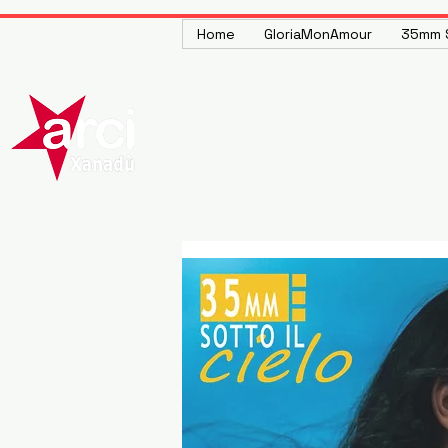
Home
GloriaMonAmour
35mm S