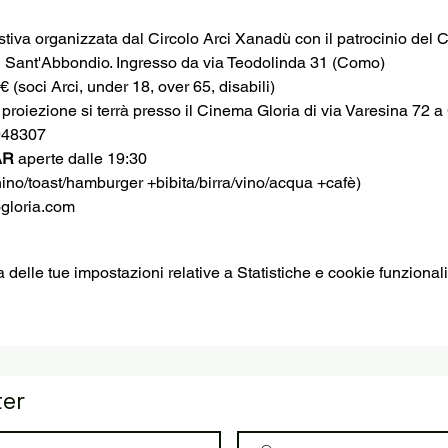
tiva organizzata dal Circolo Arci Xanadù con il patrocinio de
di Sant'Abbondio. Ingresso da via Teodolinda 31 (Como)
7€ (soci Arci, under 18, over 65, disabili)
a proiezione si terrà presso il Cinema Gloria di via Varesina 72 
948307
R 
aperte dalle 19:30
ino/toast/hamburger +bibita/birra/vino/acqua +cafè)
gloria.com
elle tue impostazioni relative a Statistiche e cookie funzionali
ter