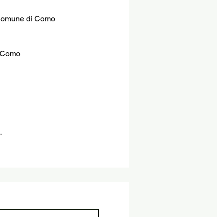
l Comune di Como
a Como
.