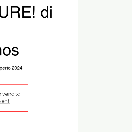
RE! di
mos
perto 2024
in vendita
eventi