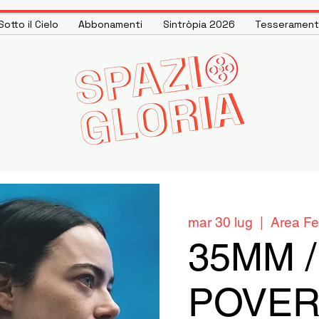
otto il Cielo
Abbonamenti
Sintròpia 2026
Tesseramen
mar 30 lug
  |  
Area Fe
35MM /
POVE