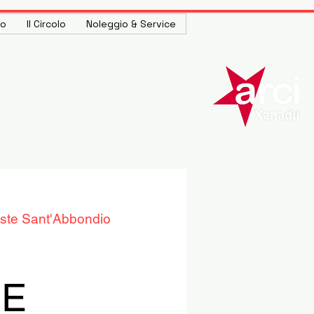
to
Il Circolo
Noleggio & Service
ste Sant'Abbondio
RE