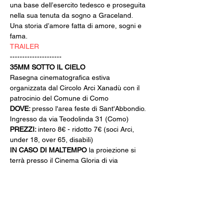
una base dell’esercito tedesco e proseguita 
nella sua tenuta da sogno a Graceland. 
Una storia d’amore fatta di amore, sogni e 
fama.
TRAILER
---------------------
35MM SOTTO IL CIELO
Rasegna cinematografica estiva 
organizzata dal Circolo Arci Xanadù con il 
patrocinio del Comune di Como
DOVE: 
presso l'area feste di Sant'Abbondio. 
Ingresso da via Teodolinda 31 (Como)
PREZZI: 
intero 8€ - ridotto 7€ (soci Arci, 
under 18, over 65, disabili)
IN CASO DI MALTEMPO
 la proiezione si 
terrà presso il Cinema Gloria di via 
Varesina 72 a Como
INFO: 
whatsapp +39 351 6948307
BIGLIETTERIA & AREA BAR 
aperte dalle 
19:30
CINE MENÚ: 
15€ (film 