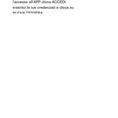
l’accesso all’APP clicca ACCEDI, 
inserisci le tue credenziali e clicca su 
NUOVA TESSERA.
Se non ti sei mai registrato clicca 
REGISTRATI e poi ISCRIVITI ORA.
Segui tutti i passaggi della Pre-
Iscrizione e nel momento in cui dovrai 
scegliere il Circolo dove ritirare la 
tessera scegli CIRCOLO ARCI 
XANADÙ.
Finisci tutte le operazioni e poi non 
dovrai fare altro che venire in cassa, 
pagare e ritirare la tua tessera 
cartacea.
Una volta che avrai la tua tessera in 
mano, tramite l’app inquadra il 
QRCODE e, come per magia, non 
potrai mai più perdere la tua tessera.
Costo della Tessera ARCI · 10€
Con validità fino al 30 settembre 2026