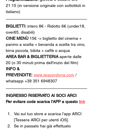
21:15 (in versione originale con sottotitoli in 
italiano)
BIGLIETTI: 
intero 8€ - Ridotto 6€ (under18, 
over65, disabili)
CINE MENÙ 
15€ -> biglietto del cinema + 
panino a scelta + bevanda a scelta tra vino, 
birra piccola, bibita + caffè o acqua
AREA BAR & BIGLIETTERIA
 aperte dalle 
20 (o 30 minuti prima dell'inizio del film)
INFO & 
PREVENDITE:
www.spaziogloria.com
 / 
whatsapp +39 351 6948307
INGRESSO RISERVATO AI SOCI ARCI
Per evitare code scarica l'APP a questo 
link
Vai sul tuo store e scarica l’app ARCI 
[Tessera ARCI per utenti iOS].
Se in passato hai già effettuato 