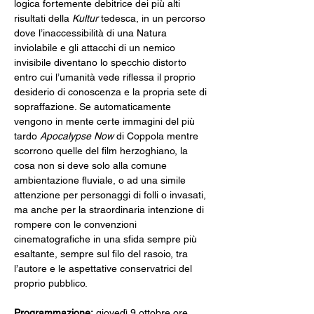
logica fortemente debitrice dei più alti 
risultati della 
Kultur
 tedesca, in un percorso 
dove l’inaccessibilità di una Natura 
inviolabile e gli attacchi di un nemico 
invisibile diventano lo specchio distorto 
entro cui l’umanità vede riflessa il proprio 
desiderio di conoscenza e la propria sete di 
sopraffazione. Se automaticamente 
vengono in mente certe immagini del più 
tardo 
Apocalypse Now
 di Coppola mentre 
scorrono quelle del film herzoghiano, la 
cosa non si deve solo alla comune 
ambientazione fluviale, o ad una simile 
attenzione per personaggi di folli o invasati, 
ma anche per la straordinaria intenzione di 
rompere con le convenzioni 
cinematografiche in una sfida sempre più 
esaltante, sempre sul filo del rasoio, tra 
l’autore e le aspettative conservatrici del 
proprio pubblico.
Programmazione:
 giovedì 9 ottobre ore 