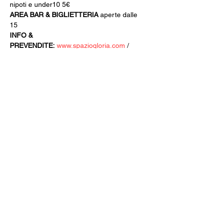
nipoti e under10 5€
AREA BAR & BIGLIETTERIA
 aperte dalle 
15
INFO & 
PREVENDITE:
www.spaziogloria.com
 / 
whatsapp +39 351 6948307
Iscriviti alla newsletter