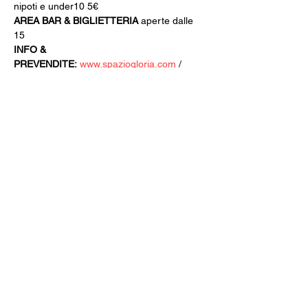
nipoti e under10 5€
AREA BAR & BIGLIETTERIA
 aperte dalle 
15
INFO & 
PREVENDITE:
www.spaziogloria.com
 / 
whatsapp +39 351 6948307
Iscriviti alla newsletter