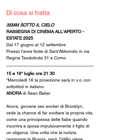
Di cosa si tratta
35MM SOTTO IL CIELO
RASSEGNA DI CINEMA ALL'APERTO - 
ESTATE 2025
Dal 17 giugno al 12 settembre
Presso l'area feste di Sant'Abbondio in via 
Regina Teodolinda 31 a Como
15 e 16* luglio ore 21
:
30 
*Mercoledì 16 la proiezione sarà in v.o. con 
sottotitoli in italiano
ANORA
 di Sean Baker
Anora, giovane sex worker di Brooklyn, 
vede la chance di far svoltare la propria vita 
come una principessa delle fiabe quando 
incontra e sposa impulsivamente il figlio di 
un oligarca. Una volta che la notizia 
raggiunge la Russia, però, l'idillio viene 