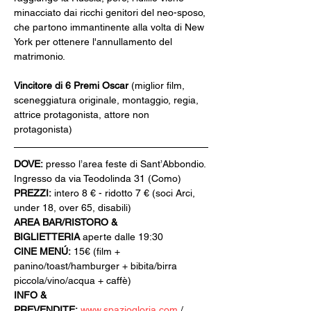
minacciato dai ricchi genitori del neo-sposo, 
che partono immantinente alla volta di New 
York per ottenere l'annullamento del 
matrimonio.
Vincitore di 6 Premi Oscar
 (miglior film, 
sceneggiatura originale, montaggio, regia, 
attrice protagonista, attore non 
protagonista)
DOVE:
 presso l’area feste di Sant’Abbondio. 
Ingresso da via Teodolinda 31 (Como)
PREZZI:
 intero 8 € - ridotto 7 € (soci Arci, 
under 18, over 65, disabili)
AREA BAR/RISTORO & 
BIGLIETTERIA
 aperte dalle 19:30
CINE MENÚ:
 15€ (film + 
panino/toast/hamburger + bibita/birra 
piccola/vino/acqua + caffè)
INFO & 
PREVENDITE:
www.spaziogloria.com
 / 