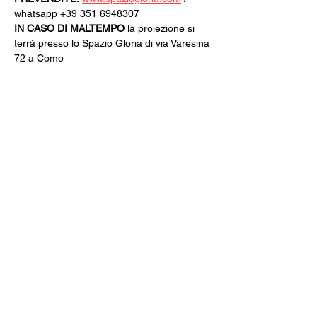
whatsapp +39 351 6948307
IN CASO DI MALTEMPO
 la proiezione si 
terrà presso lo Spazio Gloria di via Varesina 
72 a Como
Rassegna organizzata dal Circolo Arci 
Xanadù
Con il patrocinio del Comune di Como