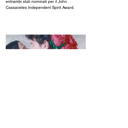
entrambi stati nominati per il John 
Cassavetes Independent Spirit Award.
----------
SPAZIO GLORIA
Gestito dal Circolo Arci Xanadù
DOVE: via Varesina 72 a Como
PREZZI: intero 8 € - ridotto 6 € (under 18, 
over 65, disabili)
INFO: whatsapp +39 351 6948307