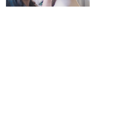
--------------------
SPAZIO GLORIA
Gestito dal Circolo Arci Xanadù
DOVE: via Varesina 72 a Como
PREZZI: intero 8 € - ridotto 6 € (under 18, 
over 65, disabili)
INFO: whatsapp +39 351 6948307
BIGLIETTERIA & AREA BAR 
CINE MENÚ: 15€ (film + 
panino/toast/hamburger + bibita/birra 
piccola/vino/acqua + caffè)
PREVENDITE: www.spaziogloria.com
Arci Xanadù è parte della rete UCCA 
(Unione Circoli Cinematografici Arci)
Ingresso riservato ai soci Arci