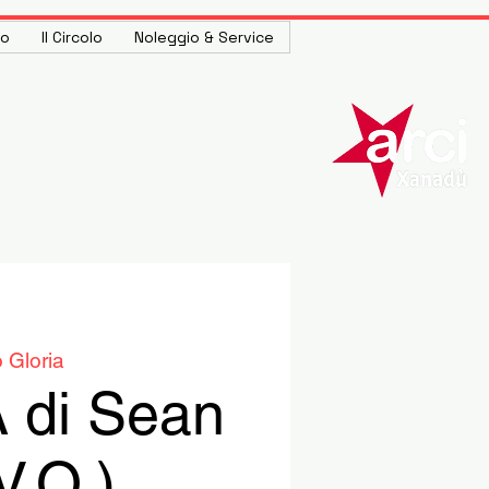
to
Il Circolo
Noleggio & Service
 Gloria
di Sean
V.O.)