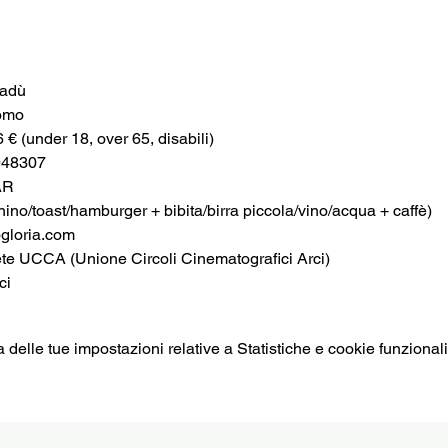
nadù
omo
6 € (under 18, over 65, disabili)
948307
R 
no/toast/hamburger + bibita/birra piccola/vino/acqua + caffè)
loria.com
ete UCCA (Unione Circoli Cinematografici Arci)
ci
elle tue impostazioni relative a Statistiche e cookie funzionali