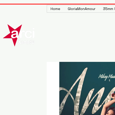
Home
GloriaMonAmour
35mm S