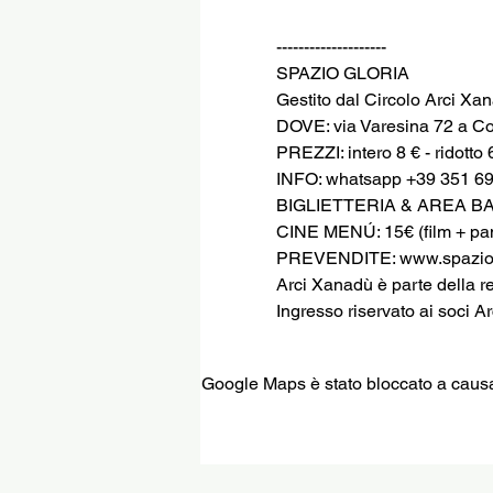
--------------------
SPAZIO GLORIA
Gestito dal Circolo Arci Xa
DOVE: via Varesina 72 a C
PREZZI: intero 8 € - ridotto 
INFO: whatsapp +39 351 6
BIGLIETTERIA & AREA BA
CINE MENÚ: 15€ (film + pani
PREVENDITE: www.spaziog
Arci Xanadù è parte della r
Ingresso riservato ai soci Ar
Google Maps è stato bloccato a causa d