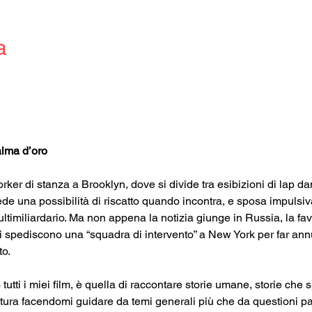
a
alma d’oro
er di stanza a Brooklyn, dove si divide tra esibizioni di lap dan
de una possibilità di riscatto quando incontra, e sposa impulsi
multimiliardario. Ma non appena la notizia giunge in Russia, la fa
i spediscono una “squadra di intervento” a New York per far annu
to.
tutti i miei film, è quella di raccontare storie umane, storie che 
ura facendomi guidare da temi generali più che da questioni parti