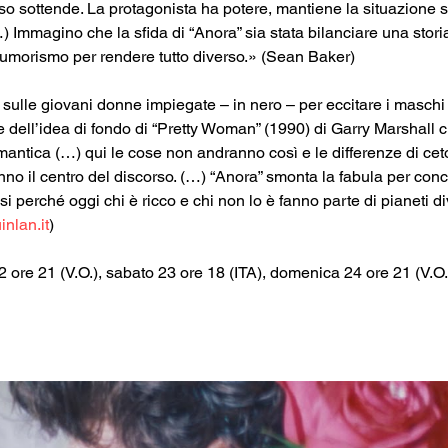
o sottende. La protagonista ha potere, mantiene la situazione s
…) Immagino che la sfida di “Anora” sia stata bilanciare una storia 
 umorismo per rendere tutto diverso.» (Sean Baker)
ulle giovani donne impiegate – in nero – per eccitare i maschi n
e dell’idea di fondo di “Pretty Woman” (1990) di Garry Marshall 
omantica (…) qui le cose non andranno così e le differenze di ceto
nno il centro del discorso. (…) “Anora” smonta la fabula per conce
i perché oggi chi è ricco e chi non lo è fanno parte di pianeti div
inlan.it
)
ore 21 (V.O.), sabato 23 ore 18 (ITA), domenica 24 ore 21 (V.O.