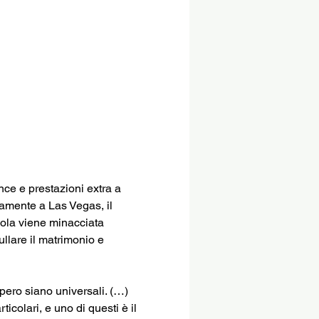
ce e prestazioni extra a 
vamente a Las Vegas, il 
vola viene minacciata 
llare il matrimonio e 
spero siano universali. (…) 
colari, e uno di questi è il 