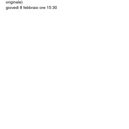
originale)
giovedì 8 febbraio ore 15:30
-------------
Ingressi: intero 8€ - ridotto €6 (under 20,
over 65, disabili). Riservato ai soci Arci.
Iscriviti alla newsletter
Invia