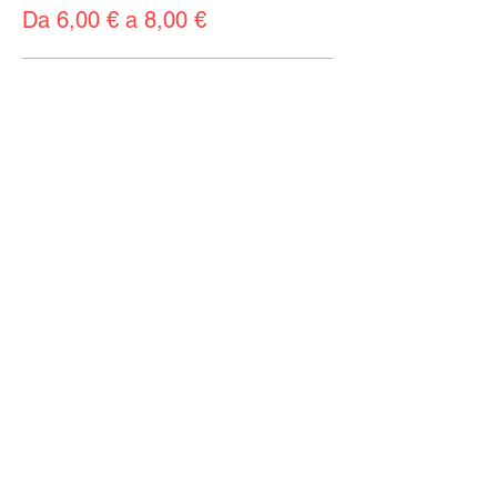
Da 6,00 € a 8,00 €
Intero
8,00 €
+0,20 € di commissione di servizio sui
biglietti
Ridotto
6,00 €
+0,15 € di commissione di servizio sui
biglietti