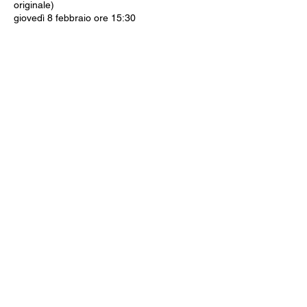
originale)
giovedì 8 febbraio ore 15:30
-------------
Ingressi: intero 8€ - ridotto €6 (under 20,
over 65, disabili). Riservato ai soci Arci.
Iscriviti alla newsletter
Invia