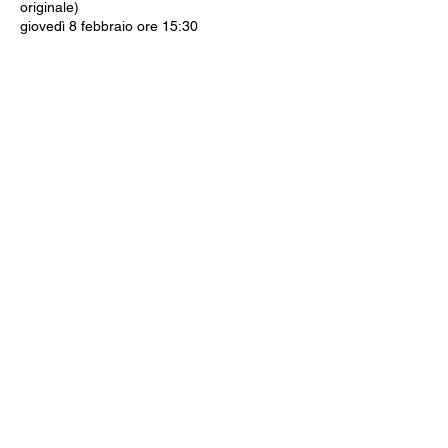
originale)
giovedì 8 febbraio ore 15:30
-------------
Ingressi: intero 8€ - ridotto €6 (under 20,
over 65, disabili). Riservato ai soci Arci.
Iscriviti alla newsletter
Invia