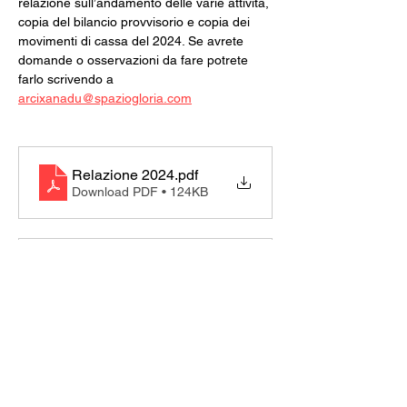
relazione sull’andamento delle varie attività, 
copia del bilancio provvisorio e copia dei 
movimenti di cassa del 2024. Se avrete 
domande o osservazioni da fare potrete 
farlo scrivendo a
arcixanadu@spaziogloria.com
Relazione 2024
.pdf
Download PDF • 124KB
Circolo Arci Xanadu - Entrate per cassa 2024
.pdf
Download PDF • 88KB
Circolo Arci Xanadu - Bilancio 31.12.2024 per com
.pdf
Download PDF • 317KB