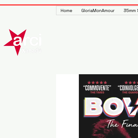
Home
GloriaMonAmour
35mm S