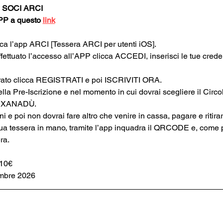
 SOCI ARCI
APP a questo 
link
rica l’app ARCI [Tessera ARCI per utenti iOS].
ffettuato l’accesso all’APP clicca ACCEDI, inserisci le tue cred
strato clicca REGISTRATI e poi ISCRIVITI ORA.
ella Pre-Iscrizione e nel momento in cui dovrai scegliere il Circol
I XANADÙ.
oni e poi non dovrai fare altro che venire in cassa, pagare e ritira
tua tessera in mano, tramite l’app inquadra il QRCODE e, come 
ra.
 10€
embre 2026