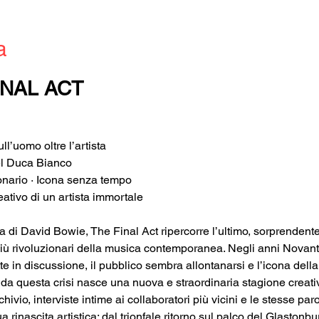
a
INAL ACT
l’uomo oltre l’artista
del Duca Bianco
sionario · Icona senza tempo
reativo di un artista immortale
 di David Bowie, The Final Act ripercorre l’ultimo, sorprendente 
i più rivoluzionari della musica contemporanea. Negli anni Novan
 mette in discussione, il pubblico sembra allontanarsi e l’icona del
da questa crisi nasce una nuova e straordinaria stagione creati
chivio, interviste intime ai collaboratori più vicini e le stesse paro
rinascita artistica: dal trionfale ritorno sul palco del Glastonbur