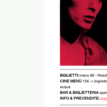
BIGLIETTI: 
intero 8€ - Rido
CINE MENÙ 
15€ -> bigliett
acqua
BAR & BIGLIETTERIA
 aper
INFO & PREVENDITE:
www