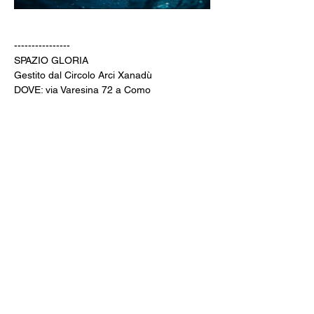
----------------
SPAZIO GLORIA
Gestito dal Circolo Arci Xanadù
DOVE: via Varesina 72 a Como
PREZZI: intero 8 € - ridotto 6 € (under 18, 
over 65, disabili) / Il giovedì pomeriggio gli 
over 60 pagano 6€
INFO: whatsapp +39 351 6948307
BIGLIETTERIA & AREA BAR aperte dalle 
20:00
CINE MENÚ: 15€ (film + 
panino/toast/hamburger + bibita/birra 
piccola/vino/acqua + caffè)
PREVENDITE: 
www.spaziogloria.com
Arci Xanadù è parte della rete UCCA 
(Unione Circoli Cinematografici Arci)
Ingresso riservato ai soci Arci