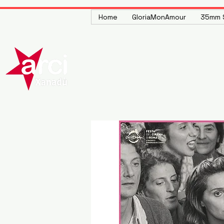
Home
GloriaMonAmour
35mm S