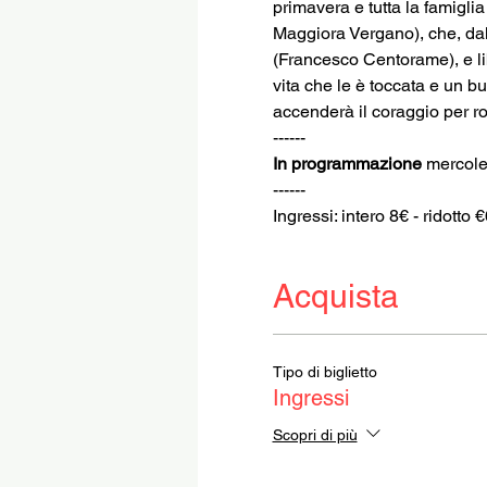
primavera e tutta la famigl
Maggiora Vergano), che, dal 
(Francesco Centorame), e lib
vita che le è toccata e un buo
accenderà il coraggio per rov
------
In programmazione
 mercole
------
Ingressi: intero 8€ - ridotto 
Acquista
Tipo di biglietto
Ingressi
Scopri di più