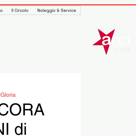
to
Il Circolo
Noleggio & Service
Gloria
NCORA
 di