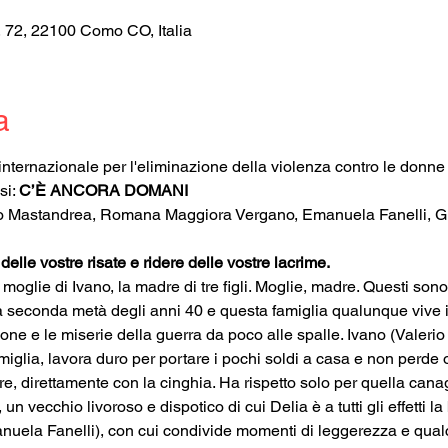
, 72, 22100 Como CO, Italia
a
internazionale per l'eliminazione della violenza contro le donne 
i: 
C’È ANCORA DOMANI
io Mastandrea, Romana Maggiora Vergano, Emanuela Fanelli, Gio
delle vostre risate e ridere delle vostre lacrime.
 moglie di Ivano, la madre di tre figli. Moglie, madre. Questi sono 
a seconda metà degli anni 40 e questa famiglia qualunque vive i
zione e le miserie della guerra da poco alle spalle. Ivano (Valer
glia, lavora duro per portare i pochi soldi a casa e non perde o
tre, direttamente con la cinghia. Ha rispetto solo per quella canag
un vecchio livoroso e dispotico di cui Delia è a tutti gli effetti la
nuela Fanelli), con cui condivide momenti di leggerezza e qual