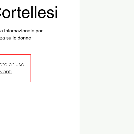
ortellesi
ta internazionale per
nza sulle donne
tata chiusa
eventi