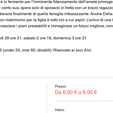
ia è in fermento per l’imminente fidanzamento dell’amata primog
canto suo, spera solo di sposarsi in fretta con un bravo ragazzo
erarsi finalmente di quella famiglia imbarazzante. Anche Delia n
n matrimonio per la figlia è tutto ciò a cui aspiri. L’arrivo di una 
esciare i piani prestabiliti e immaginare un futuro migliore, non 
dì 29 ore 21, sabato 2 ore 18, domenica 3 ore 21
€6 (under 20, over 65, disabili). Riservato ai soci Arci.
Prezzo
Da 6,00 € a 8,00 €
Intero