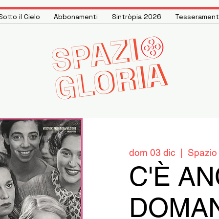
otto il Cielo
Abbonamenti
Sintròpia 2026
Tesseramen
dom 03 dic
  |  
Spazio 
C'È A
DOMANI