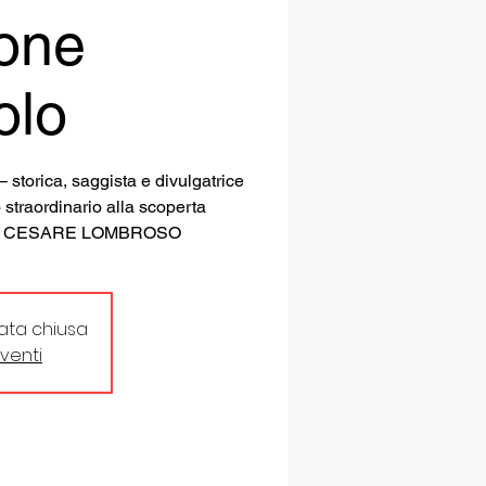
ione
olo
orica, saggista e divulgatrice
 straordinario alla scoperta
sa di CESARE LOMBROSO
tata chiusa
eventi