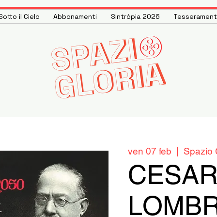
otto il Cielo
Abbonamenti
Sintròpia 2026
Tesseramen
ven 07 feb
  |  
Spazio 
CESA
LOMBR