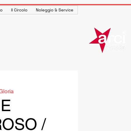
to
Il Circolo
Noleggio & Service
Gloria
RE
OSO /