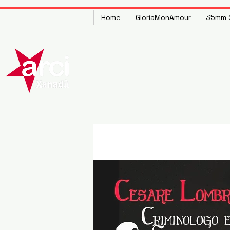
Home
GloriaMonAmour
35mm S