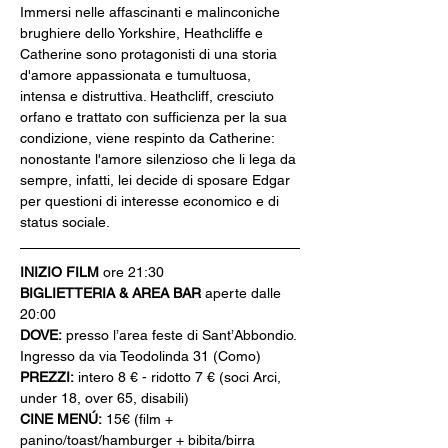
Immersi nelle affascinanti e malinconiche 
brughiere dello Yorkshire, Heathcliffe e 
Catherine sono protagonisti di una storia 
d'amore appassionata e tumultuosa, 
intensa e distruttiva. Heathcliff, cresciuto 
orfano e trattato con sufficienza per la sua 
condizione, viene respinto da Catherine: 
nonostante l'amore silenzioso che li lega da 
sempre, infatti, lei decide di sposare Edgar 
per questioni di interesse economico e di 
status sociale.
INIZIO FILM
 ore 21:30
BIGLIETTERIA & AREA BAR
 aperte dalle 
20:00
DOVE:
 presso l’area feste di Sant’Abbondio. 
Ingresso da via Teodolinda 31 (Como)
PREZZI:
 intero 8 € - ridotto 7 € (soci Arci, 
under 18, over 65, disabili)
CINE MENÚ:
 15€ (film + 
panino/toast/hamburger + bibita/birra 