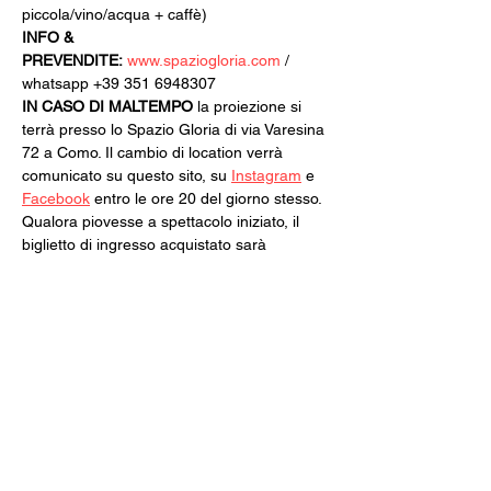
piccola/vino/acqua + caffè)
INFO & 
PREVENDITE:
www.spaziogloria.com
 / 
whatsapp +39 351 6948307
IN CASO DI MALTEMPO
 la proiezione si 
terrà presso lo Spazio Gloria di via Varesina 
72 a Como. Il cambio di location verrà 
comunicato su questo sito, su 
Instagram
 e 
Facebook
 entro le ore 20 del giorno stesso.
Qualora piovesse a spettacolo iniziato, il 
biglietto di ingresso acquistato sarà 
valido per qualsiasi altra proiezione di 
35mm Sotto il Cielo.
Il programma della seconda parte verrà 
svelato intorno alla metà di luglio