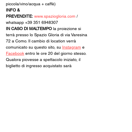
piccola/vino/acqua + caffè)
INFO & 
PREVENDITE:
www.spaziogloria.com
 / 
whatsapp +39 351 6948307
IN CASO DI MALTEMPO
 la proiezione si 
terrà presso lo Spazio Gloria di via Varesina 
72 a Como. Il cambio di location verrà 
comunicato su questo sito, su 
Instagram
 e 
Facebook
 entro le ore 20 del giorno stesso.
Qualora piovesse a spettacolo iniziato, il 
biglietto di ingresso acquistato sarà 
valido per qualsiasi altra proiezione di 
35mm Sotto il Cielo.
Il programma della seconda parte verrà 
svelato intorno alla metà di luglio