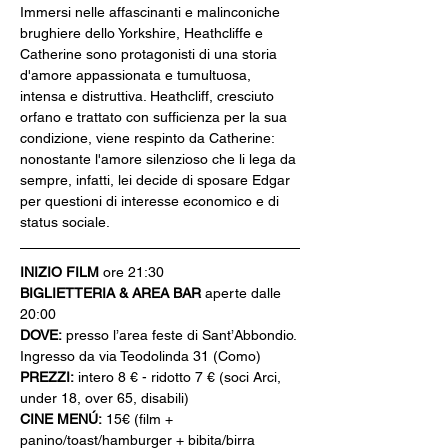
Immersi nelle affascinanti e malinconiche 
brughiere dello Yorkshire, Heathcliffe e 
Catherine sono protagonisti di una storia 
d'amore appassionata e tumultuosa, 
intensa e distruttiva. Heathcliff, cresciuto 
orfano e trattato con sufficienza per la sua 
condizione, viene respinto da Catherine: 
nonostante l'amore silenzioso che li lega da 
sempre, infatti, lei decide di sposare Edgar 
per questioni di interesse economico e di 
status sociale.
INIZIO FILM
 ore 21:30
BIGLIETTERIA & AREA BAR
 aperte dalle 
20:00
DOVE:
 presso l’area feste di Sant’Abbondio. 
Ingresso da via Teodolinda 31 (Como)
PREZZI:
 intero 8 € - ridotto 7 € (soci Arci, 
under 18, over 65, disabili)
CINE MENÚ:
 15€ (film + 
panino/toast/hamburger + bibita/birra 