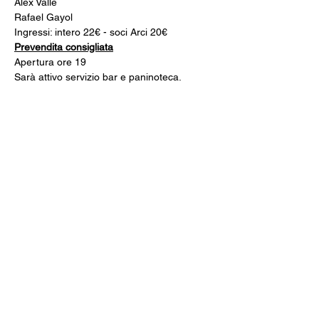
Alex Valle
Rafael Gayol
Ingressi: intero 22€ - soci Arci 20€
Prevendita consigliata
Apertura ore 19
Sarà attivo servizio bar e paninoteca.
------------
Spazio Gloria
Via Varesina, 72
Como
Iscriviti alla newsletter