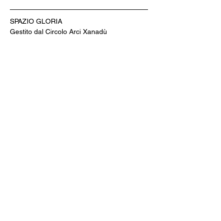
SPAZIO GLORIA
Gestito dal Circolo Arci Xanadù
DOVE: via Varesina 72 a Como
PREZZI: intero 8 € - ridotto 6 € (under 18, 
over 65, disabili)
INFO: whatsapp +39 351 6948307
BIGLIETTERIA & AREA BAR
CINE MENÚ: 15€ (film + 
panino/toast/hamburger + bibita/birra 
piccola/vino/acqua + caffè)
PREVENDITE: www.spaziogloria.com
Arci Xanadù è parte della rete UCCA 
(Unione Circoli Cinematografici Arci)
Ingresso riservato ai soci Arci