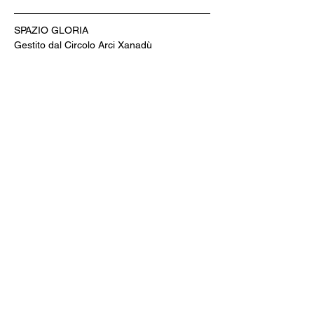
SPAZIO GLORIA
Gestito dal Circolo Arci Xanadù
DOVE: via Varesina 72 a Como
PREZZI: intero 8 € - ridotto 6 € (under 18, 
over 65, disabili)
INFO: whatsapp +39 351 6948307
BIGLIETTERIA & AREA BAR
CINE MENÚ: 15€ (film + 
panino/toast/hamburger + bibita/birra 
piccola/vino/acqua + caffè)
PREVENDITE: www.spaziogloria.com
Arci Xanadù è parte della rete UCCA 
(Unione Circoli Cinematografici Arci)
Ingresso riservato ai soci Arci