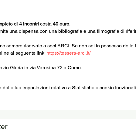
mpleto di 
4 incontri
 costa 
40 euro
.
fornita una dispensa con una bibliografia e una filmografia di rifer
come sempre riservato a soci ARCI. Se non sei in possesso della
nline al seguente link: 
https://tessera-arci.it/
Spazio Gloria in via Varesina 72 a Como.
elle tue impostazioni relative a Statistiche e cookie funzionali
ter