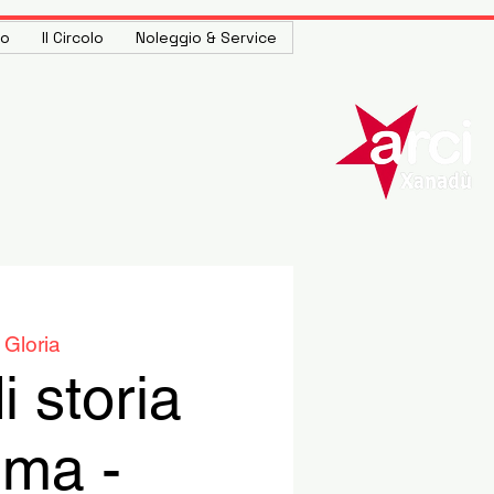
to
Il Circolo
Noleggio & Service
 Gloria
i storia
ema -