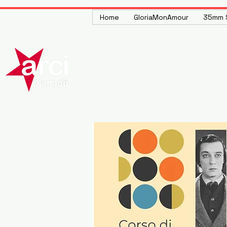
Home
GloriaMonAmour
35mm S