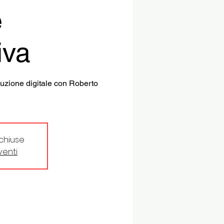
e
iva
luzione digitale con Roberto
 chiuse
eventi