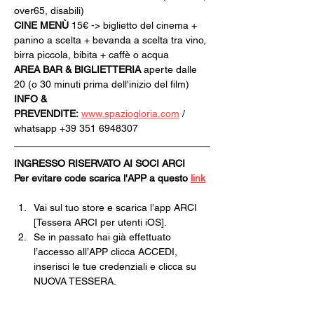
over65, disabili)
CINE MENÙ 
15€ -> biglietto del cinema + 
panino a scelta + bevanda a scelta tra vino, 
birra piccola, bibita + caffè o acqua
AREA BAR & BIGLIETTERIA
 aperte dalle 
20 (o 30 minuti prima dell'inizio del film)
INFO & 
PREVENDITE:
www.spaziogloria.com
 / 
whatsapp +39 351 6948307
INGRESSO RISERVATO AI SOCI ARCI
Per evitare code scarica l'APP a questo 
link
Vai sul tuo store e scarica l’app ARCI 
[Tessera ARCI per utenti iOS].
Se in passato hai già effettuato 
l’accesso all’APP clicca ACCEDI, 
inserisci le tue credenziali e clicca su 
NUOVA TESSERA.
Se non ti sei mai registrato clicca 
REGISTRATI e poi ISCRIVITI ORA.