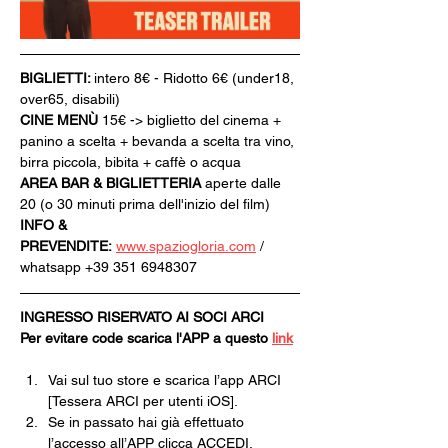
BIGLIETTI: 
intero 8€ - Ridotto 6€ (under18, 
over65, disabili)
CINE MENÙ 
15€ -> biglietto del cinema + 
panino a scelta + bevanda a scelta tra vino, 
birra piccola, bibita + caffè o acqua
AREA BAR & BIGLIETTERIA
 aperte dalle 
20 (o 30 minuti prima dell'inizio del film)
INFO & 
PREVENDITE:
www.spaziogloria.com
 / 
whatsapp +39 351 6948307
INGRESSO RISERVATO AI SOCI ARCI
Per evitare code scarica l'APP a questo 
link
Vai sul tuo store e scarica l’app ARCI 
[Tessera ARCI per utenti iOS].
Se in passato hai già effettuato 
l’accesso all’APP clicca ACCEDI, 