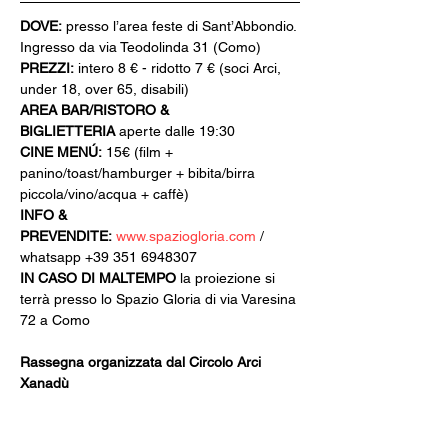
DOVE:
 presso l’area feste di Sant’Abbondio. 
Ingresso da via Teodolinda 31 (Como)
PREZZI:
 intero 8 € - ridotto 7 € (soci Arci, 
under 18, over 65, disabili)
AREA BAR/RISTORO & 
BIGLIETTERIA
 aperte dalle 19:30
CINE MENÚ:
 15€ (film + 
panino/toast/hamburger + bibita/birra 
piccola/vino/acqua + caffè)
INFO & 
PREVENDITE:
www.spaziogloria.com
 / 
whatsapp +39 351 6948307
IN CASO DI MALTEMPO
 la proiezione si 
terrà presso lo Spazio Gloria di via Varesina 
72 a Como
Rassegna organizzata dal Circolo Arci 
Xanadù
Con il patrocinio del Comune di Como