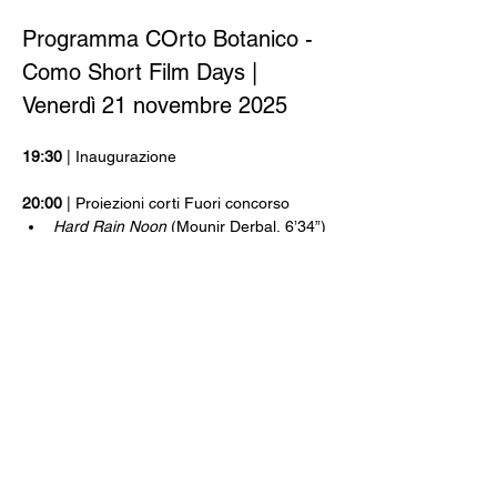
Programma COrto Botanico - 
Como Short Film Days | 
Venerdì 21 novembre 2025
19:30
 | Inaugurazione
20:00
 | Proiezioni corti Fuori concorso
Hard Rain Noon
 (Mounir Derbal, 6’34”)
Casa
 (Melissa Palmeri, Riccardo 
Berca, 12’04”)
Grand Hotel
 (Giulio Pettenò, 12’)
Undecided
 (Sara Korolija, Lara Valle, 
4’28”)
Insetticida
 (Walter Piccolo, 7’22”)
Memoria di legno
 (Ambra Lupini, 
12’39”)
22:30
 | DJ set by KOAN