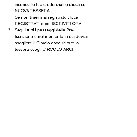
inserisci le tue credenziali e clicca su 
NUOVA TESSERA.
Se non ti sei mai registrato clicca 
REGISTRATI e poi ISCRIVITI ORA.
Segui tutti i passaggi della Pre-
Iscrizione e nel momento in cui dovrai 
scegliere il Circolo dove ritirare la 
tessera scegli CIRCOLO ARCI 
XANADÙ.
Finisci tutte le operazioni e poi non 
dovrai fare altro che venire in cassa, 
pagare e ritirare la tua tessera 
cartacea.
Una volta che avrai la tua tessera in 
mano, tramite l’app inquadra il 
QRCODE e, come per magia, non 
potrai mai più perdere la tua tessera.
Costo della Tessera ARCI · 10€
Con validità fino al 30 settembre 2026