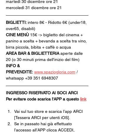
martedì 30 dicembre ore 21
mercoledì 31 dicembre ore 21
BIGLIETTI: 
intero 8€ - Ridotto 6€ (under18, 
over65, disabili)
CINE MENÙ 
15€ -> biglietto del cinema + 
panino a scelta + bevanda a scelta tra vino, 
birra piccola, bibita + caffè o acqua
AREA BAR & BIGLIETTERIA
 aperte dalle 
20 (o 30 minuti prima dell'inizio del film)
INFO & 
PREVENDITE:
www.spaziogloria.com
 / 
whatsapp +39 351 6948307
INGRESSO RISERVATO AI SOCI ARCI
Per evitare code scarica l'APP a questo 
link
Vai sul tuo store e scarica l’app ARCI 
[Tessera ARCI per utenti iOS].
Se in passato hai già effettuato 
l’accesso all’APP clicca ACCEDI, 