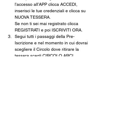
l’accesso all’APP clicca ACCEDI, 
inserisci le tue credenziali e clicca su 
NUOVA TESSERA.
Se non ti sei mai registrato clicca 
REGISTRATI e poi ISCRIVITI ORA.
Segui tutti i passaggi della Pre-
Iscrizione e nel momento in cui dovrai 
scegliere il Circolo dove ritirare la 
tessera scegli CIRCOLO ARCI 
XANADÙ.
Finisci tutte le operazioni e poi non 
dovrai fare altro che venire in cassa, 
pagare e ritirare la tua tessera 
cartacea.
Una volta che avrai la tua tessera in 
mano, tramite l’app inquadra il 
QRCODE e, come per magia, non 
potrai mai più perdere la tua tessera.
Costo della Tessera ARCI · 10€
Con validità fino al 30 settembre 2026