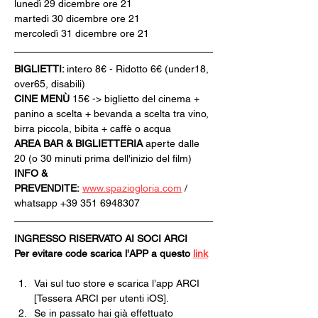
lunedì 29 dicembre ore 21
martedì 30 dicembre ore 21
mercoledì 31 dicembre ore 21
BIGLIETTI: 
intero 8€ - Ridotto 6€ (under18, 
over65, disabili)
CINE MENÙ 
15€ -> biglietto del cinema + 
panino a scelta + bevanda a scelta tra vino, 
birra piccola, bibita + caffè o acqua
AREA BAR & BIGLIETTERIA
 aperte dalle 
20 (o 30 minuti prima dell'inizio del film)
INFO & 
PREVENDITE:
www.spaziogloria.com
 / 
whatsapp +39 351 6948307
INGRESSO RISERVATO AI SOCI ARCI
Per evitare code scarica l'APP a questo 
link
Vai sul tuo store e scarica l’app ARCI 
[Tessera ARCI per utenti iOS].
Se in passato hai già effettuato 