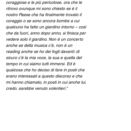
coraggiose e le più pericolose, ora che le 
ritrovo ovunque mi sono chiesto se è il 
nostro Paese che ha finalmente trovato il 
coraggio o se sono ancora bombe a cui 
qualcuno ha fatto un giardino intorno – così 
che da fuori, anno dopo anno, si finisca per 
vedere solo il giardino. Non è un concerto 
anche se della musica c’è, non è un 
reading anche se ho dei fogli davanti: di 
sicuro c’è la mia voce, la sua e quella del 
tempo in cui siamo tutti immersi. Ed è 
qualcosa che ho deciso di fare in posti che 
erano interessati a questo discorso e che 
mi hanno chiamato, in posti in cui anche lui, 
credo, sarebbe venuto volentieri.”
In apertura: TOMMASO IMPERIALI & 
DAKETO
Una selezione di brani Faber e propri brani 
tratti del nuovo album in uscita.
Tommaso Imperiali è un cantautore classe 