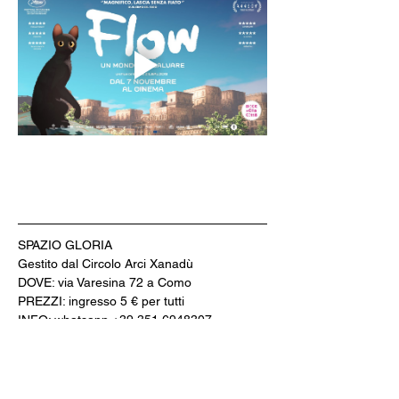
SPAZIO GLORIA
Gestito dal Circolo Arci Xanadù
DOVE: via Varesina 72 a Como
PREZZI: ingresso 5 € per tutti
INFO: whatsapp +39 351 6948307
BIGLIETTERIA & AREA BAR
CINE MENÚ: 15€ (film + 
panino/toast/hamburger + bibita/birra 
piccola/vino/acqua + caffè)