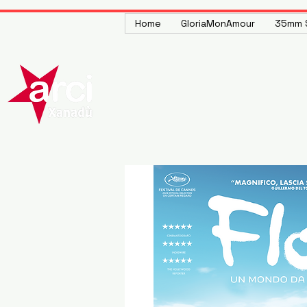
Home
GloriaMonAmour
35mm S