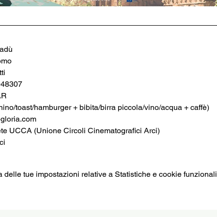
nadù
omo
ti
948307
AR
no/toast/hamburger + bibita/birra piccola/vino/acqua + caffè)
loria.com
ete UCCA (Unione Circoli Cinematografici Arci)
ci
elle tue impostazioni relative a Statistiche e cookie funzionali