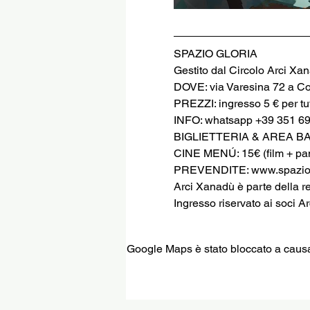
SPAZIO GLORIA
Gestito dal Circolo Arci Xa
DOVE: via Varesina 72 a C
PREZZI: ingresso 5 € per tut
INFO: whatsapp +39 351 6
BIGLIETTERIA & AREA B
CINE MENÚ: 15€ (film + pani
PREVENDITE: www.spaziog
Arci Xanadù è parte della r
Ingresso riservato ai soci Ar
Google Maps è stato bloccato a causa d