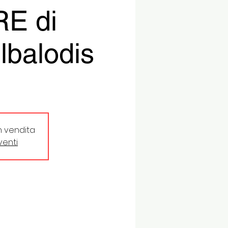
E di
ilbalodis
in vendita
eventi