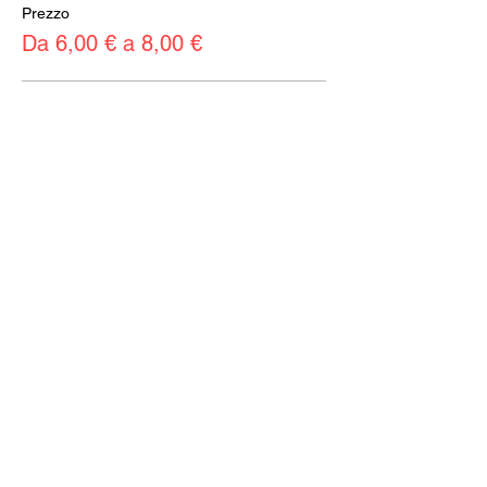
Prezzo
Da 6,00 € a 8,00 €
Intero
8,00 €
+0,20 € di commissione di servizio sui
biglietti
Ridotto
6,00 €
+0,15 € di commissione di servizio sui
biglietti