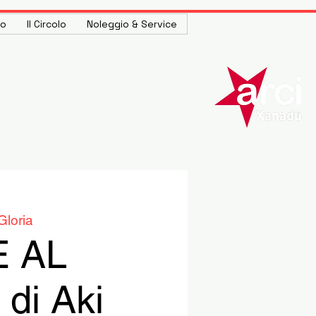
to
Il Circolo
Noleggio & Service
Gloria
E AL
di Aki