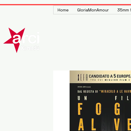
Home
GloriaMonAmour
35mm S