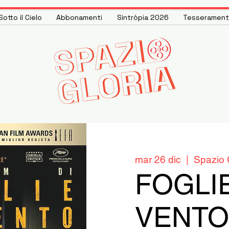
otto il Cielo
Abbonamenti
Sintròpia 2026
Tesseramen
mar 26 dic
  |  
Spazio 
FOGLI
VENTO 