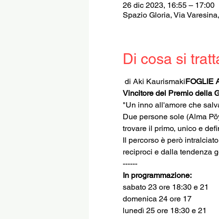
26 dic 2023, 16:55 – 17:00
Spazio Gloria, Via Varesina
Di cosa si tratt
 di Aki Kaurismaki
FOGLIE 
Vincitore del Premio della 
"Un inno all'amore che salva
Due persone sole (Alma Pöys
trovare il primo, unico e defi
Il percorso è però intralciat
reciproci e dalla tendenza ge
------
In programmazione:
sabato 23 ore 18:30 e 21
domenica 24 ore 17
lunedì 25 ore 18:30 e 21