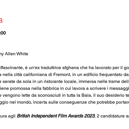
a
:00
my Allen White
ascinante, è un'ex traduttrice afghana che ha lavorato per il gov
a nella città californiana di Fremont, in un edificio frequentato da 
e serate da sola in un ristorante locale, immersa nelle trame del
ne promossa nella fabbrica in cui lavora a scrivere i messaggi al
e vengono lette da sconosciuti in tutta la Baia, il suo desiderio 
gio nel mondo, incerta sulle conseguenze che potrebbe portare
ura agli 
British Independent Film Awards 2023
, 2 candidature ag