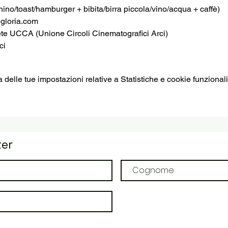
no/toast/hamburger + bibita/birra piccola/vino/acqua + caffè)
loria.com
ete UCCA (Unione Circoli Cinematografici Arci)
ci
elle tue impostazioni relative a Statistiche e cookie funzionali
ter