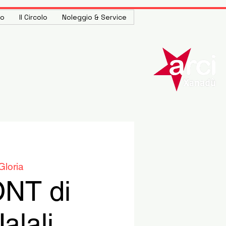
to
Il Circolo
Noleggio & Service
Gloria
NT di
alali