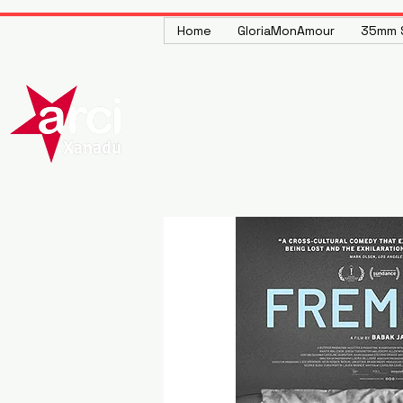
Home
GloriaMonAmour
35mm S