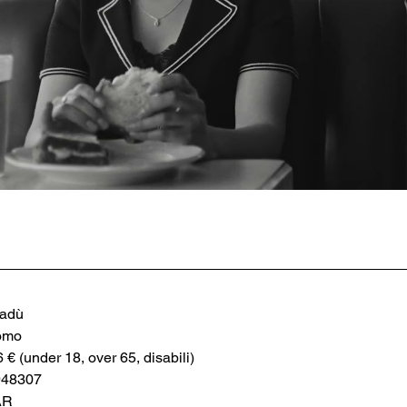
nadù
omo
6 € (under 18, over 65, disabili)
948307
AR