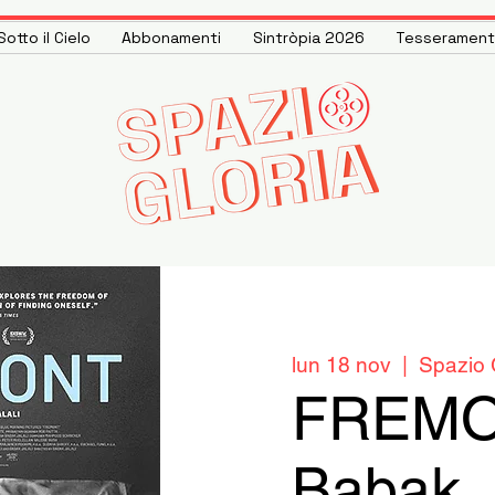
otto il Cielo
Abbonamenti
Sintròpia 2026
Tesseramen
lun 18 nov
  |  
Spazio 
FREMO
Babak J